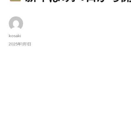
Author
kosaki
Posted
2025年1月1日
on